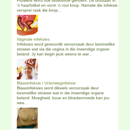
Pitswere word ook bloedvinte genoem. Dit ontstaan in
'n haarfolikel en vorm 'n rooi knop. Namate die infeksie
versprei raak die knop...
Vaginale infeksies
Infeksies word gewoonlik veroorsaak deur besmetlike
stowwe wat via die vagina in die inwendige organe
beland. Jy kan begin jeuk weens te war...
Blaasinfeksie / Urienweginfeksie
Blaasinfeksies word dikwels veroorsaak deur
besmetlike stowwe wat in die inwendige organe
beland. Moegheid, koue en bloedarmoede kan jou
wee...