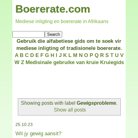
Boererate.com
Mediese inligting en boererate in Afrikaans
Gebruik die alfabetiese gids om te soek vir
mediese inligting of tradisionele boererate.
A
B
C
D
E
F
G
H
I
J
K
L
M
N
O
P
Q
R
S
T
U
V
W
Z
Medisinale gebruike van kruie
Kruiegids
Showing posts with label
Gewigsprobleme
.
Show all posts
25.10.23
Wil jy gewig aansit?