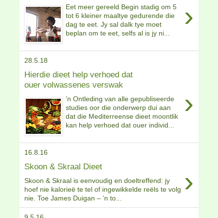
›
Eet meer gereeld Begin stadig om 5
tot 6 kleiner maaltye gedurende die
dag te eet. Jy sal dalk tye moet
beplan om te eet, selfs al is jy ni...
28.5.18
Hierdie dieet help verhoed dat
ouer volwassenes verswak
›
’n Ontleding van alle gepubliseerde
studies oor die onderwerp dui aan
dat die Mediterreense dieet moontlik
kan help verhoed dat ouer individ...
16.8.16
Skoon & Skraal Dieet
›
Skoon & Skraal is eenvoudig en doeltreffend: jy
hoef nie kalorieë te tel of ingewikkelde reëls te volg
nie. Toe James Duigan – ’n to...
9.5.16