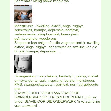
Boereraat : Meng halwe koppie wa...
Menstruasie - swelling, aknee, angs, rugpyn,
sensitiwiteit, krampe, depressie, hoofpyn,
waterretensie, slaaploosheid, buierigheid,
geïrriteerdheid, woede ens.
Simptome kan enige of al die volgende insluit: swelling,
aknee, angs, rugpyn, sensitiwiteit en swelling van die
borste, krampe, depressie, ´...
Swangerskap vrae - tekens, beste tyd, geknip, sukkel
om swanger te raak, inspuiting, borste, menstrueer,
PMS, swangerskaptoets, naarheid, normaal geboorte
ens.
VRA ASSEBLIEF VOORTAAN VRAE OOR
SWANGERSKAP OP EEN VAN BOERERATE.com se
ander BLAAIE OOR DIE ONDERWERP. 'n Versameling
vrae antwoord...