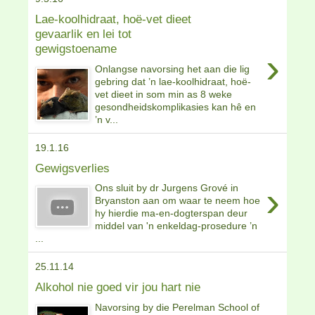
Lae-koolhidraat, hoë-vet dieet
gevaarlik en lei tot
gewigstoename
›
Onlangse navorsing het aan die lig
gebring dat ’n lae-koolhidraat, hoë-
vet dieet in som min as 8 weke
gesondheidskomplikasies kan hê en
’n v...
19.1.16
Gewigsverlies
›
Ons sluit by dr Jurgens Grové in
Bryanston aan om waar te neem hoe
hy hierdie ma-en-dogterspan deur
middel van 'n enkeldag-prosedure ’n
...
25.11.14
Alkohol nie goed vir jou hart nie
Navorsing by die Perelman School of