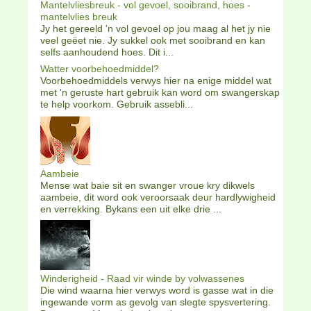
Mantelvliesbreuk - vol gevoel, sooibrand, hoes -
mantelvlies breuk
Jy het gereeld 'n vol gevoel op jou maag al het jy nie
veel geëet nie. Jy sukkel ook met sooibrand en kan
selfs aanhoudend hoes. Dit i...
Watter voorbehoedmiddel?
Voorbehoedmiddels verwys hier na enige middel wat
met 'n geruste hart gebruik kan word om swangerskap
te help voorkom. Gebruik assebli...
Aambeie
Mense wat baie sit en swanger vroue kry dikwels
aambeie, dit word ook veroorsaak deur hardlywigheid
en verrekking. Bykans een uit elke drie ...
Winderigheid - Raad vir winde by volwassenes
Die wind waarna hier verwys word is gasse wat in die
ingewande vorm as gevolg van slegte spysvertering.