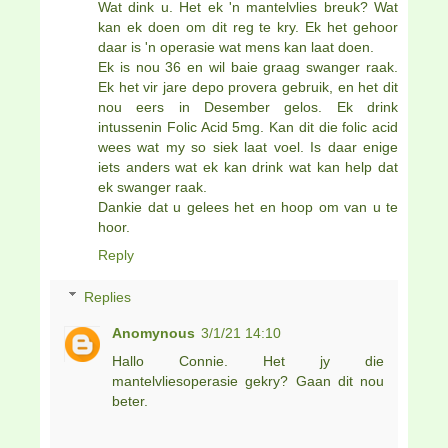
Wat dink u. Het ek 'n mantelvlies breuk? Wat
kan ek doen om dit reg te kry. Ek het gehoor
daar is 'n operasie wat mens kan laat doen.
Ek is nou 36 en wil baie graag swanger raak.
Ek het vir jare depo provera gebruik, en het dit
nou eers in Desember gelos. Ek drink
intussenin Folic Acid 5mg. Kan dit die folic acid
wees wat my so siek laat voel. Is daar enige
iets anders wat ek kan drink wat kan help dat
ek swanger raak.
Dankie dat u gelees het en hoop om van u te
hoor.
Reply
Replies
Anomynous
3/1/21 14:10
Hallo Connie. Het jy die
mantelvliesoperasie gekry? Gaan dit nou
beter.