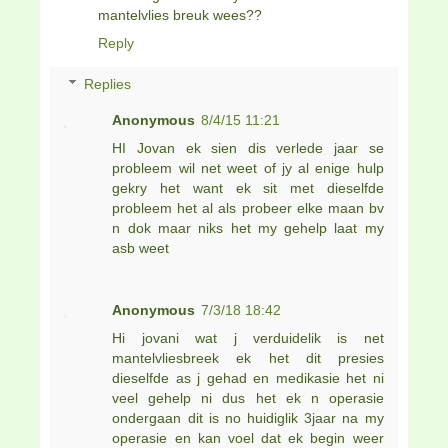
mantelvlies breuk wees??
Reply
Replies
Anonymous
8/4/15 11:21
HI Jovan ek sien dis verlede jaar se
probleem wil net weet of jy al enige hulp
gekry het want ek sit met dieselfde
probleem het al als probeer elke maan bv
n dok maar niks het my gehelp laat my
asb weet
Anonymous
7/3/18 18:42
Hi jovani wat j verduidelik is net
mantelvliesbreek ek het dit presies
dieselfde as j gehad en medikasie het ni
veel gehelp ni dus het ek n operasie
ondergaan dit is no huidiglik 3jaar na my
operasie en kan voel dat ek begin weer