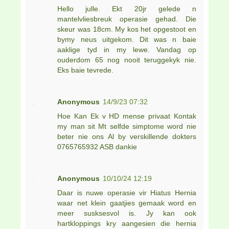
Hello julle. Ekt 20jr gelede n
mantelvliesbreuk operasie gehad. Die
skeur was 18cm. My kos het opgestoot en
bymy neus uitgekom. Dit was n baie
aaklige tyd in my lewe. Vandag op
ouderdom 65 nog nooit teruggekyk nie.
Eks baie tevrede.
Anonymous
14/9/23 07:32
Hoe Kan Ek v HD mense privaat Kontak
my man sit Mt selfde simptome word nie
beter nie ons Al by verskillende dokters
0765765932 ASB dankie
Anonymous
10/10/24 12:19
Daar is nuwe operasie vir Hiatus Hernia
waar net klein gaatjies gemaak word en
meer susksesvol is. Jy kan ook
hartkloppings kry aangesien die hernia