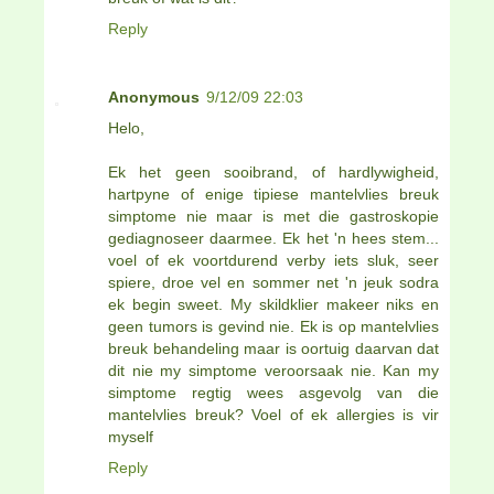
Reply
Anonymous
9/12/09 22:03
Helo,
Ek het geen sooibrand, of hardlywigheid,
hartpyne of enige tipiese mantelvlies breuk
simptome nie maar is met die gastroskopie
gediagnoseer daarmee. Ek het 'n hees stem...
voel of ek voortdurend verby iets sluk, seer
spiere, droe vel en sommer net 'n jeuk sodra
ek begin sweet. My skildklier makeer niks en
geen tumors is gevind nie. Ek is op mantelvlies
breuk behandeling maar is oortuig daarvan dat
dit nie my simptome veroorsaak nie. Kan my
simptome regtig wees asgevolg van die
mantelvlies breuk? Voel of ek allergies is vir
myself
Reply