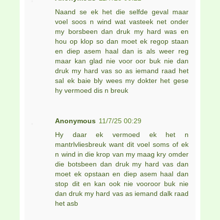
Naand se ek het die selfde geval maar
voel soos n wind wat vasteek net onder
my borsbeen dan druk my hard was en
hou op klop so dan moet ek regop staan
en diep asem haal dan is als weer reg
maar kan glad nie voor oor buk nie dan
druk my hard vas so as iemand raad het
sal ek baie bly wees my dokter het gese
hy vermoed dis n breuk
Anonymous
11/7/25 00:29
Hy daar ek vermoed ek het n
mantrlvliesbreuk want dit voel soms of ek
n wind in die krop van my maag kry omder
die botsbeen dan druk my hard vas dan
moet ek opstaan en diep asem haal dan
stop dit en kan ook nie vooroor buk nie
dan druk my hard vas as iemand dalk raad
het asb