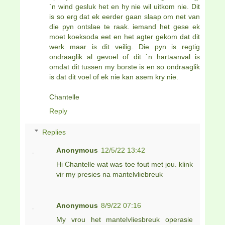
`n wind gesluk het en hy nie wil uitkom nie. Dit
is so erg dat ek eerder gaan slaap om net van
die pyn ontslae te raak. iemand het gese ek
moet koeksoda eet en het agter gekom dat dit
werk maar is dit veilig. Die pyn is regtig
ondraaglik al gevoel of dit `n hartaanval is
omdat dit tussen my borste is en so ondraaglik
is dat dit voel of ek nie kan asem kry nie.
Chantelle
Reply
Replies
Anonymous
12/5/22 13:42
Hi Chantelle wat was toe fout met jou. klink
vir my presies na mantelvliebreuk
Anonymous
8/9/22 07:16
My vrou het mantelvliesbreuk operasie