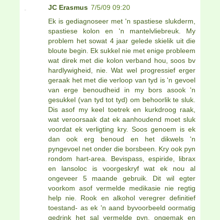
JC Erasmus
7/5/09 09:20
Ek is gediagnoseer met 'n spastiese slukderm,
spastiese kolon en 'n mantelvliebreuk. My
problem het sowat 4 jaar gelede skielik uit die
bloute begin. Ek sukkel nie met enige probleem
wat direk met die kolon verband hou, soos bv
hardlywigheid, nie. Wat wel progressief erger
geraak het met die verloop van tyd is 'n gevoel
van erge benoudheid in my bors asook 'n
gesukkel (van tyd tot tyd) om behoorlik te sluk.
Dis asof my keel toetrek en kurkdroog raak,
wat veroorsaak dat ek aanhoudend moet sluk
voordat ek verligting kry. Soos genoem is ek
dan ook erg benoud en het dikwels 'n
pyngevoel net onder die borsbeen. Kry ook pyn
rondom hart-area. Bevispass, espiride, librax
en lansoloc is voorgeskryf wat ek nou al
ongeveer 5 maande gebruik. Dit wil egter
voorkom asof vermelde medikasie nie regtig
help nie. Rook en alkohol veregrer definitief
toestand- as ek 'n aand byvoorbeeld oormatig
gedrink het sal vermelde pyn, ongemak en