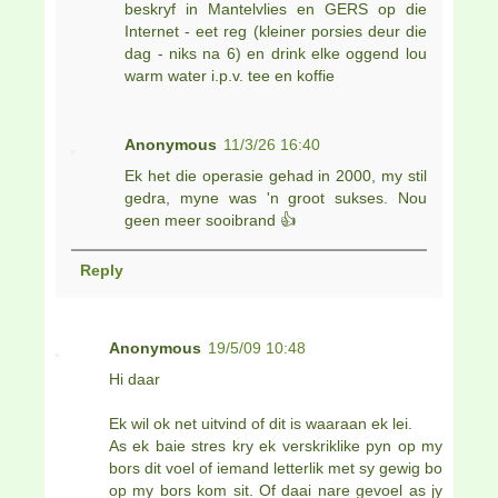
beskryf in Mantelvlies en GERS op die
Internet - eet reg (kleiner porsies deur die
dag - niks na 6) en drink elke oggend lou
warm water i.p.v. tee en koffie
Anonymous
11/3/26 16:40
Ek het die operasie gehad in 2000, my stil
gedra, myne was 'n groot sukses. Nou
geen meer sooibrand 👍
Reply
Anonymous
19/5/09 10:48
Hi daar
Ek wil ok net uitvind of dit is waaraan ek lei.
As ek baie stres kry ek verskriklike pyn op my
bors dit voel of iemand letterlik met sy gewig bo
op my bors kom sit. Of daai nare gevoel as jy