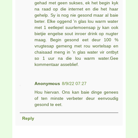
gehad met geen sukses, ek het begin kyk
na raad op die internet en die het haar
gehelp. Sy is nog nie gesond maar al baie
beter. Elke oggend 'n glas lou warm water
met 1 eetlepel suurlemoensap jy kan ook
bietjie engelse sout inroer drink op nugter
maag. Begin gesond eet deur 100 %
vrugtesap gemeng met rou wortelsap en
chaisaad meng in 'n glas water vir ontbyt
so 1 uur na die lou warm water.Gee
kommentaar asseblief.
Anonymous
8/9/22 07:27
Hou hiervan. Ons kan baie dinge genees
of ten minste verbeter deur eenvoudig
gesond te eet.
Reply