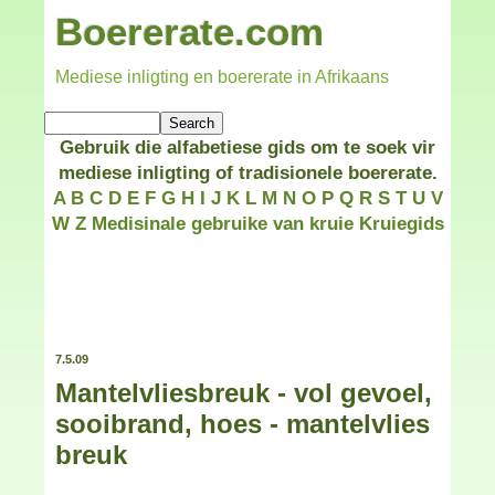
Boererate.com
Mediese inligting en boererate in Afrikaans
Gebruik die alfabetiese gids om te soek vir
mediese inligting of tradisionele boererate.
A
B
C
D
E
F
G
H
I
J
K
L
M
N
O
P
Q
R
S
T
U
V
W
Z
Medisinale gebruike van kruie
Kruiegids
7.5.09
Mantelvliesbreuk - vol gevoel,
sooibrand, hoes - mantelvlies
breuk