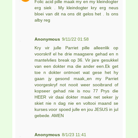
Folic acid pille maak my en my kleindogter
erg siek . My kleindogter kry erg neus
bloei van dit na ons dit gelos het . Is ons
alby reg
Anonymous
9/11/22 01:58
Kry vir julle Parriet pille alleenlik op
voorskrif el he drie maagsere gehad en n
mantelvlies break op 36. Vir jare gesukkel
van een dokter ma die ander een.Ek get
toe n dokter ontmoet wat gese het hy
gaan jy gesond maak,,en my Parriet
voorgeskryf not nooit weer sooibrand of
kopseer gehad nie is nou 77 Prys die
HEER vir daai dokter maak net seker jy
skiet nie n dag nie en voltooi maand se
kurses.voor spoed julle en jou JESUS in jul
gebede. AMEN
Anonymous
8/1/23 11:41