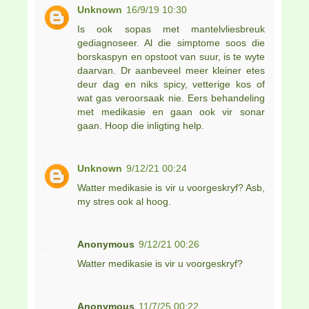
Unknown
16/9/19 10:30
Is ook sopas met mantelvliesbreuk
gediagnoseer. Al die simptome soos die
borskaspyn en opstoot van suur, is te wyte
daarvan. Dr aanbeveel meer kleiner etes
deur dag en niks spicy, vetterige kos of
wat gas veroorsaak nie. Eers behandeling
met medikasie en gaan ook vir sonar
gaan. Hoop die inligting help.
Unknown
9/12/21 00:24
Watter medikasie is vir u voorgeskryf? Asb,
my stres ook al hoog.
Anonymous
9/12/21 00:26
Watter medikasie is vir u voorgeskryf?
Anonymous
11/7/25 00:22