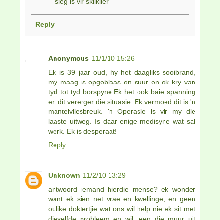
sleg is vir skilklier
Reply
Anonymous
11/1/10 15:26
Ek is 39 jaar oud, hy het daagliks sooibrand,
my maag is opgeblaas en suur en ek kry van
tyd tot tyd borspyne.Ek het ook baie spanning
en dit vererger die situasie. Ek vermoed dit is 'n
mantelvliesbreuk. 'n Operasie is vir my die
laaste uitweg. Is daar enige medisyne wat sal
werk. Ek is desperaat!
Reply
Unknown
11/2/10 13:29
antwoord iemand hierdie mense? ek wonder
want ek sien net vrae en kwellinge, en geen
oulike doktertjie wat ons wil help nie ek sit met
dieselfde probleem en wil teen die muur uit