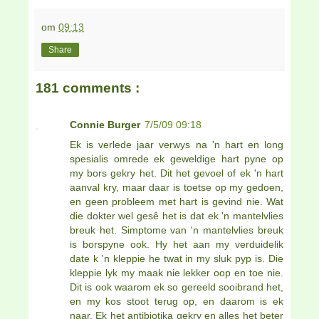
om
09:13
Share
181 comments :
Connie Burger
7/5/09 09:18
Ek is verlede jaar verwys na 'n hart en long
spesialis omrede ek geweldige hart pyne op
my bors gekry het. Dit het gevoel of ek 'n hart
aanval kry, maar daar is toetse op my gedoen,
en geen probleem met hart is gevind nie. Wat
die dokter wel gesê het is dat ek 'n mantelvlies
breuk het. Simptome van 'n mantelvlies breuk
is borspyne ook. Hy het aan my verduidelik
date k 'n kleppie he twat in my sluk pyp is. Die
kleppie lyk my maak nie lekker oop en toe nie.
Dit is ook waarom ek so gereeld sooibrand het,
en my kos stoot terug op, en daarom is ek
naar. Ek het antibiotika gekry en alles het beter