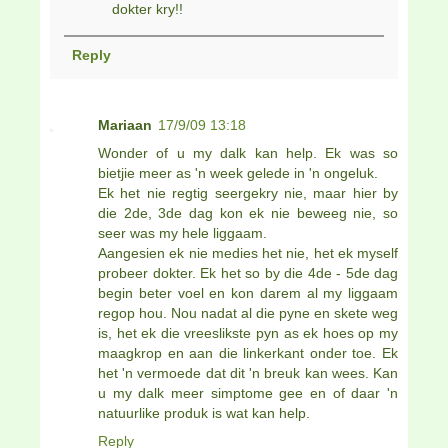
dokter kry!!
Reply
Mariaan
17/9/09 13:18
Wonder of u my dalk kan help. Ek was so
bietjie meer as 'n week gelede in 'n ongeluk.
Ek het nie regtig seergekry nie, maar hier by
die 2de, 3de dag kon ek nie beweeg nie, so
seer was my hele liggaam.
Aangesien ek nie medies het nie, het ek myself
probeer dokter. Ek het so by die 4de - 5de dag
begin beter voel en kon darem al my liggaam
regop hou. Nou nadat al die pyne en skete weg
is, het ek die vreeslikste pyn as ek hoes op my
maagkrop en aan die linkerkant onder toe. Ek
het 'n vermoede dat dit 'n breuk kan wees. Kan
u my dalk meer simptome gee en of daar 'n
natuurlike produk is wat kan help.
Reply