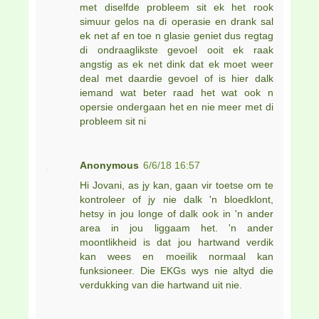
met diselfde probleem sit ek het rook
simuur gelos na di operasie en drank sal
ek net af en toe n glasie geniet dus regtag
di ondraaglikste gevoel ooit ek raak
angstig as ek net dink dat ek moet weer
deal met daardie gevoel of is hier dalk
iemand wat beter raad het wat ook n
opersie ondergaan het en nie meer met di
probleem sit ni
Anonymous
6/6/18 16:57
Hi Jovani, as jy kan, gaan vir toetse om te
kontroleer of jy nie dalk 'n bloedklont,
hetsy in jou longe of dalk ook in 'n ander
area in jou liggaam het. 'n ander
moontlikheid is dat jou hartwand verdik
kan wees en moeilik normaal kan
funksioneer. Die EKGs wys nie altyd die
verdukking van die hartwand uit nie.