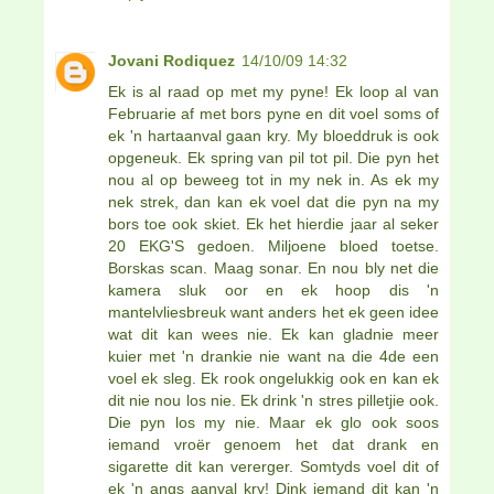
Jovani Rodiquez
14/10/09 14:32
Ek is al raad op met my pyne! Ek loop al van
Februarie af met bors pyne en dit voel soms of
ek 'n hartaanval gaan kry. My bloeddruk is ook
opgeneuk. Ek spring van pil tot pil. Die pyn het
nou al op beweeg tot in my nek in. As ek my
nek strek, dan kan ek voel dat die pyn na my
bors toe ook skiet. Ek het hierdie jaar al seker
20 EKG'S gedoen. Miljoene bloed toetse.
Borskas scan. Maag sonar. En nou bly net die
kamera sluk oor en ek hoop dis 'n
mantelvliesbreuk want anders het ek geen idee
wat dit kan wees nie. Ek kan gladnie meer
kuier met 'n drankie nie want na die 4de een
voel ek sleg. Ek rook ongelukkig ook en kan ek
dit nie nou los nie. Ek drink 'n stres pilletjie ook.
Die pyn los my nie. Maar ek glo ook soos
iemand vroër genoem het dat drank en
sigarette dit kan vererger. Somtyds voel dit of
ek 'n angs aanval kry! Dink iemand dit kan 'n