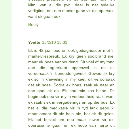
klim, van al die pyn. daar is net tydelike
verligting, net een manier gaan vir die opersaie
want ek gaan ook.
Reply
Yvette
15/2/10 15:33
Ek is 42 jaar oud en ook gediagnoseer met 'n
mantelvliesbreuk. Ek kry geen sooibrand nie,
maar ek hoes aanhoudend. Dit voel of my tong
aan die agterkant opgeswel is en dit
veroorsaak 'n benoude gevoel. Gewoonlik kry
ek so 'n krieweling in my keel, dit veroorsaak
dat ek hoes. Sodra ek hoes, raak ek naar en
dan gooi ek op. Ek hou min kos binne. Dit
begin ook nou vir my 'n verleentheid raak, want
ek raak siek in vergaderings en op die bus. Ek
het al die medikasie vir 'n tyd lank gebruik,
maar omdat dit nie help nie, het ek dit gelos.
Ek het besluit om nou maar liewer vir die
operasie te gaan en ek hoop van harte dit