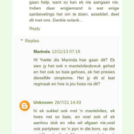
gaan help, want so kan ek nie aangaan nie.
Indien daar enigiemand is wat enige
aanbevelings het om te doen, asseblief, deel
dit met ons. Dankie solank...
Reply
Replies
Marinda
12/11/13 07:19
Hi Yvette dis Marinda hoe gaan dit? Ek
sien jy het ook n mantelvliesbreuk gehad
en het ook so baie gehoes, ek het presies
dieselfde simptome. Het jy dit al laat
regmaak en hoe is jou hoes na dit?
Unknown
26/7/21 14:43
hi ek sukkel ook met 'n mantelvlies, ek
hoes net so baie, en voel ook of ek
aanhou sluk en niks wil afgaan nie,voel
ook partykeer so 'n pyn in die bors, op die