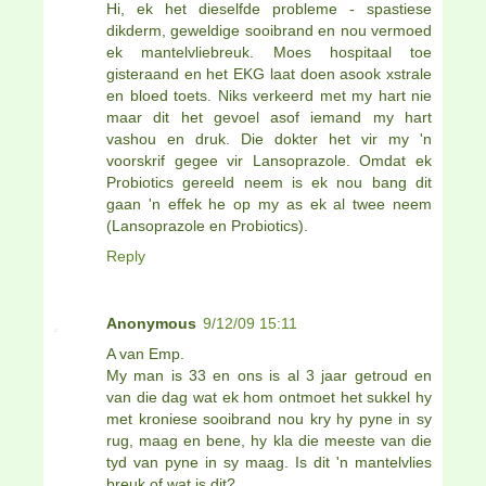
Hi, ek het dieselfde probleme - spastiese
dikderm, geweldige sooibrand en nou vermoed
ek mantelvliebreuk. Moes hospitaal toe
gisteraand en het EKG laat doen asook xstrale
en bloed toets. Niks verkeerd met my hart nie
maar dit het gevoel asof iemand my hart
vashou en druk. Die dokter het vir my 'n
voorskrif gegee vir Lansoprazole. Omdat ek
Probiotics gereeld neem is ek nou bang dit
gaan 'n effek he op my as ek al twee neem
(Lansoprazole en Probiotics).
Reply
Anonymous
9/12/09 15:11
A van Emp.
My man is 33 en ons is al 3 jaar getroud en
van die dag wat ek hom ontmoet het sukkel hy
met kroniese sooibrand nou kry hy pyne in sy
rug, maag en bene, hy kla die meeste van die
tyd van pyne in sy maag. Is dit 'n mantelvlies
breuk of wat is dit?