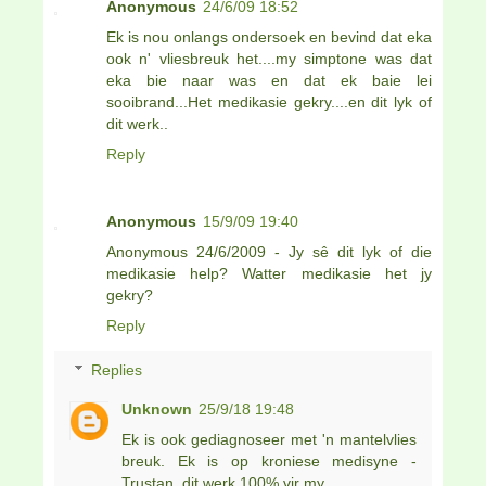
Anonymous
24/6/09 18:52
Ek is nou onlangs ondersoek en bevind dat eka
ook n' vliesbreuk het....my simptone was dat
eka bie naar was en dat ek baie lei
sooibrand...Het medikasie gekry....en dit lyk of
dit werk..
Reply
Anonymous
15/9/09 19:40
Anonymous 24/6/2009 - Jy sê dit lyk of die
medikasie help? Watter medikasie het jy
gekry?
Reply
Replies
Unknown
25/9/18 19:48
Ek is ook gediagnoseer met 'n mantelvlies
breuk. Ek is op kroniese medisyne -
Trustan, dit werk 100% vir my.