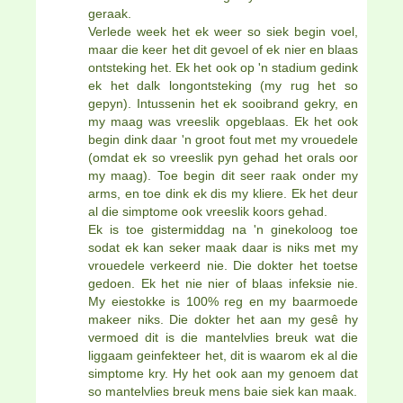
geraak.
Verlede week het ek weer so siek begin voel,
maar die keer het dit gevoel of ek nier en blaas
ontsteking het. Ek het ook op 'n stadium gedink
ek het dalk longontsteking (my rug het so
gepyn). Intussenin het ek sooibrand gekry, en
my maag was vreeslik opgeblaas. Ek het ook
begin dink daar 'n groot fout met my vrouedele
(omdat ek so vreeslik pyn gehad het orals oor
my maag). Toe begin dit seer raak onder my
arms, en toe dink ek dis my kliere. Ek het deur
al die simptome ook vreeslik koors gehad.
Ek is toe gistermiddag na 'n ginekoloog toe
sodat ek kan seker maak daar is niks met my
vrouedele verkeerd nie. Die dokter het toetse
gedoen. Ek het nie nier of blaas infeksie nie.
My eiestokke is 100% reg en my baarmoede
makeer niks. Die dokter het aan my gesê hy
vermoed dit is die mantelvlies breuk wat die
liggaam geinfekteer het, dit is waarom ek al die
simptome kry. Hy het ook aan my genoem dat
so mantelvlies breuk mens baie siek kan maak.