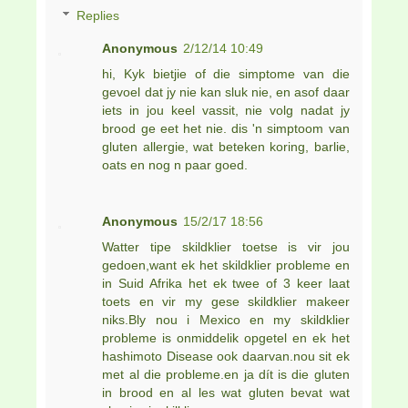
Replies
Anonymous
2/12/14 10:49
hi, Kyk bietjie of die simptome van die
gevoel dat jy nie kan sluk nie, en asof daar
iets in jou keel vassit, nie volg nadat jy
brood ge eet het nie. dis 'n simptoom van
gluten allergie, wat beteken koring, barlie,
oats en nog n paar goed.
Anonymous
15/2/17 18:56
Watter tipe skildklier toetse is vir jou
gedoen,want ek het skildklier probleme en
in Suid Afrika het ek twee of 3 keer laat
toets en vir my gese skildklier makeer
niks.Bly nou i Mexico en my skildklier
probleme is onmiddelik opgetel en ek het
hashimoto Disease ook daarvan.nou sit ek
met al die probleme.en ja dít is die gluten
in brood en al les wat gluten bevat wat