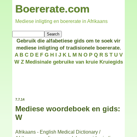
Boererate.com
Mediese inligting en boererate in Afrikaans
Gebruik die alfabetiese gids om te soek vir
mediese inligting of tradisionele boererate.
A
B
C
D
E
F
G
H
I
J
K
L
M
N
O
P
Q
R
S
T
U
V
W
Z
Medisinale gebruike van kruie
Kruiegids
7.7.14
Mediese woordeboek en gids:
W
Afrikaans - English Medical Dictionary /