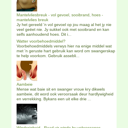
Mantelvliesbreuk - vol gevoel, sooibrand, hoes -
mantelvlies breuk
Jy het gereeld 'n vol gevoel op jou maag al het jy nie
veel geëet nie. Jy sukkel ook met sooibrand en kan
selfs aanhoudend hoes. Dit i...
Watter voorbehoedmiddel?
Voorbehoedmiddels verwys hier na enige middel wat
met 'n geruste hart gebruik kan word om swangerskap
te help voorkom. Gebruik assebli...
Aambeie
Mense wat baie sit en swanger vroue kry dikwels
aambeie, dit word ook veroorsaak deur hardlywigheid
en verrekking. Bykans een uit elke drie ...
Winderigheid - Raad vir winde by volwassenes