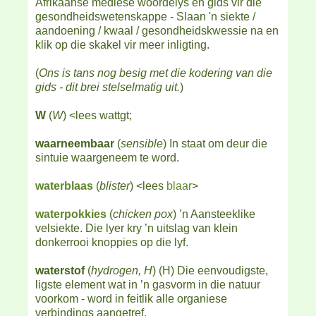
Afrikaanse mediese woordelys en gids vir die
gesondheidswetenskappe - Slaan 'n siekte /
aandoening / kwaal / gesondheidskwessie na en
klik op die skakel vir meer inligting.
(
Ons is tans nog besig met die kodering van die
gids - dit brei stelselmatig uit.
)
W
(
W
) <lees wattgt;
waarneembaar
(
sensible
) In staat om deur die
sintuie waargeneem te word.
waterblaas
(
blister
) <lees
blaar
>
waterpokkies
(
chicken pox
) ’n Aansteeklike
velsiekte. Die lyer kry ’n uitslag van klein
donkerrooi knoppies op die lyf.
waterstof
(
hydrogen, H
) (H) Die eenvoudigste,
ligste element wat in ’n gasvorm in die natuur
voorkom - word in feitlik alle organiese
verbindings aangetref.