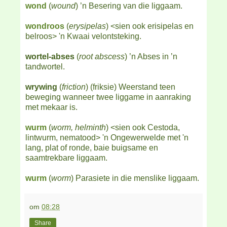
wond
(
wound
) ’n Besering van die liggaam.
wondroos
(
erysipelas
) <sien ook erisipelas en
belroos> 'n Kwaai velontsteking.
wortel-abses
(
root abscess
) ’n Abses in ’n
tandwortel.
wrywing
(
friction
) (friksie) Weerstand teen
beweging wanneer twee liggame in aanraking
met mekaar is.
wurm
(
worm, helminth
) <sien ook Cestoda,
lintwurm, nematood> 'n Ongewerwelde met 'n
lang, plat of ronde, baie buigsame en
saamtrekbare liggaam.
wurm
(
worm
) Parasiete in die menslike liggaam.
om
08:28
Share