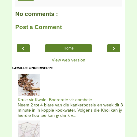
No comments :
Post a Comment
‹
›
Home
View web version
GEWILDE ONDERWERPE
Kruie vir Kwale: Boererate vir aambeie
Neem 2 tot 4 blare van die kankerbossie en week dit 3
minute in ’n koppie kookwater. Volgens die Khoi kan jy
hierdie flou tee kan jy drink v...