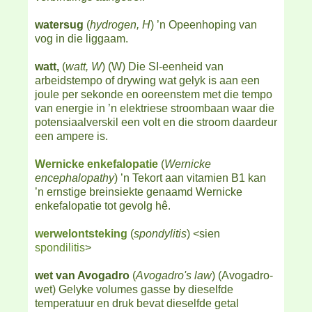
watersug
(
hydrogen, H
) ’n Opeenhoping van
vog in die liggaam.
watt,
(
watt, W
) (W) Die SI-eenheid van
arbeidstempo of drywing wat gelyk is aan een
joule per sekonde en ooreenstem met die tempo
van energie in ’n elektriese stroombaan waar die
potensiaalverskil een volt en die stroom daardeur
een ampere is.
Wernicke enkefalopatie
(
Wernicke
encephalopathy
) ’n Tekort aan vitamien B1 kan
’n ernstige breinsiekte genaamd Wernicke
enkefalopatie tot gevolg hê.
werwelontsteking
(
spondylitis
) <sien
spondilitis
>
wet van Avogadro
(
Avogadro's law
) (Avogadro-
wet) Gelyke volumes gasse by dieselfde
temperatuur en druk bevat dieselfde getal