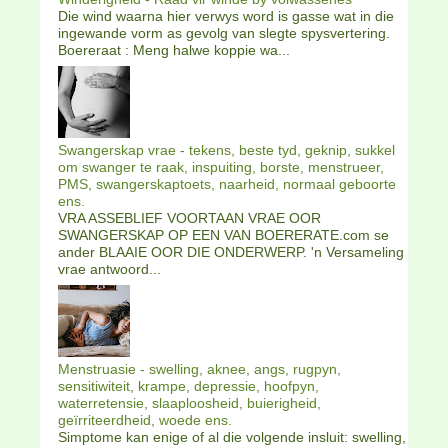
Die wind waarna hier verwys word is gasse wat in die
ingewande vorm as gevolg van slegte spysvertering.
Boereraat : Meng halwe koppie wa...
Swangerskap vrae - tekens, beste tyd, geknip, sukkel
om swanger te raak, inspuiting, borste, menstrueer,
PMS, swangerskaptoets, naarheid, normaal geboorte
ens.
VRA ASSEBLIEF VOORTAAN VRAE OOR
SWANGERSKAP OP EEN VAN BOERERATE.com se
ander BLAAIE OOR DIE ONDERWERP. 'n Versameling
vrae antwoord...
Menstruasie - swelling, aknee, angs, rugpyn,
sensitiwiteit, krampe, depressie, hoofpyn,
waterretensie, slaaploosheid, buierigheid,
geïrriteerdheid, woede ens.
Simptome kan enige of al die volgende insluit: swelling,