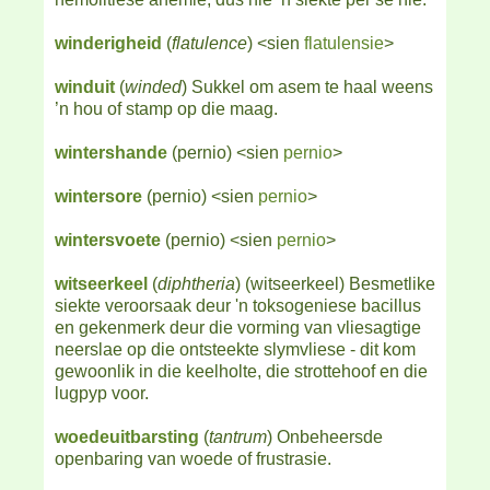
winderigheid
(
flatulence
) <sien
flatulensie
>
winduit
(
winded
) Sukkel om asem te haal weens
’n hou of stamp op die maag.
wintershande
(pernio) <sien
pernio
>
wintersore
(pernio) <sien
pernio
>
wintersvoete
(pernio) <sien
pernio
>
witseerkeel
(
diphtheria
) (witseerkeel) Besmetlike
siekte veroorsaak deur 'n toksogeniese bacillus
en gekenmerk deur die vorming van vliesagtige
neerslae op die ontsteekte slymvliese - dit kom
gewoonlik in die keelholte, die strottehoof en die
lugpyp voor.
woedeuitbarsting
(
tantrum
) Onbeheersde
openbaring van woede of frustrasie.