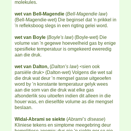
molekules.
wet van Bell-Magendie
(
Bell-Magendie law
)
(Bell-Magendie-wet) Die beginsel dat 'n prikkel in
'n refleksboog slegs in een rigting gelei word.
wet van Boyle
(
Boyle's law
) (Boyle-wet) Die
volume van 'n gegewe hoeveelheid gas by enige
spesifieke temperatuur is omgekeerd eweredig
aan die druk.
wet van Dalton,
(
Dalton’s law
) <sien ook
parsiële druk> (Dalton-wet) Volgens die wet sal
die druk wat deur ’n mengsel gasse uitgeoefen
word by ’n konstante temperatuur gelyk wees
aan die som van die druk wat elke gas
afsonderlik sou uitoefen indien dit alleen in die
houer was, en dieselfde volume as die mengsel
beslaan.
Widal-Abrami se siekte
(
Abrami’s disease
)
Kliniese tekens en simptome meegebring deur
hemolitiese anemie; dus nie ’n siekte per se nie.