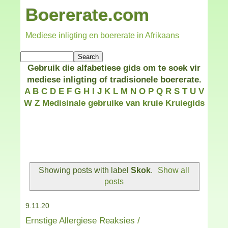
Boererate.com
Mediese inligting en boererate in Afrikaans
Gebruik die alfabetiese gids om te soek vir
mediese inligting of tradisionele boererate.
A
B
C
D
E
F
G
H
I
J
K
L
M
N
O
P
Q
R
S
T
U
V
W
Z
Medisinale gebruike van kruie
Kruiegids
Showing posts with label
Skok
.
Show all
posts
9.11.20
Ernstige Allergiese Reaksies /