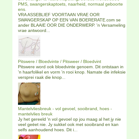
PMS, swangerskaptoets, naarheid, normaal geboorte
ens.
VRA ASSEBLIEF VOORTAAN VRAE OOR
SWANGERSKAP OP EEN VAN BOERERATE.com se
ander BLAAIE OOR DIE ONDERWERP. 'n Versameling
vrae antwoord...
Pitswere / Bloedvinte / Pitsweer / Bloedvint
Pitswere word ook bloedvinte genoem. Dit ontstaan in
'n haarfolikel en vorm 'n rooi knop. Namate die infeksie
versprei raak die knop...
Mantelvliesbreuk - vol gevoel, sooibrand, hoes -
mantelvlies breuk
Jy het gereeld 'n vol gevoel op jou maag al het jy nie
veel geëet nie. Jy sukkel ook met sooibrand en kan
selfs aanhoudend hoes. Dit i...