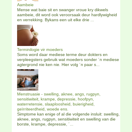
Aambeie
Mense wat baie sit en swanger vroue kry dikwels
aambeie, dit word ook veroorsaak deur hardlywigheid
en verrekking. Bykans een uit elke drie ...
Terminilogie vir moeders
Soms word daar mediese terme deur dokters en
verpleegsters gebruik wat moeders sonder ´n mediese
agtergrond nie ken nie. Hier volg ´n paar s...
Menstruasie - swelling, aknee, angs, rugpyn,
sensitiwiteit, krampe, depressie, hoofpyn,
waterretensie, slaaploosheid, buierigheid,
geïrriteerdheid, woede ens.
Simptome kan enige of al die volgende insluit: swelling,
aknee, angs, rugpyn, sensitiwiteit en swelling van die
borste, krampe, depressie, ´...