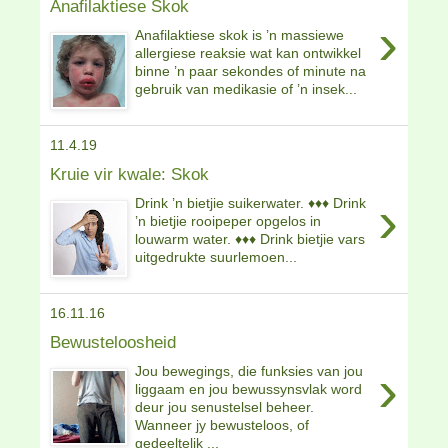
Anafilaktiese Skok
›
Anafilaktiese skok is ’n massiewe
allergiese reaksie wat kan ontwikkel
binne ’n paar sekondes of minute na
gebruik van medikasie of ’n insek...
11.4.19
Kruie vir kwale: Skok
›
Drink ’n bietjie suikerwater. ♦♦♦ Drink
’n bietjie rooipeper opgelos in
louwarm water. ♦♦♦ Drink bietjie vars
uitgedrukte suurlemoen...
16.11.16
Bewusteloosheid
›
Jou bewegings, die funksies van jou
liggaam en jou bewussynsvlak word
deur jou senustelsel beheer.
Wanneer jy bewusteloos, of
gedeeltelik ...