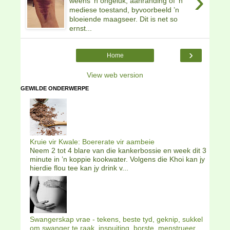
›
weens ’n ongeluk, aanranding of ’n
mediese toestand, byvoorbeeld ’n
bloeiende maagseer. Dit is net so
ernst...
›
Home
View web version
GEWILDE ONDERWERPE
Kruie vir Kwale: Boererate vir aambeie
Neem 2 tot 4 blare van die kankerbossie en week dit 3
minute in ’n koppie kookwater. Volgens die Khoi kan jy
hierdie flou tee kan jy drink v...
Swangerskap vrae - tekens, beste tyd, geknip, sukkel
om swanger te raak, inspuiting, borste, menstrueer,