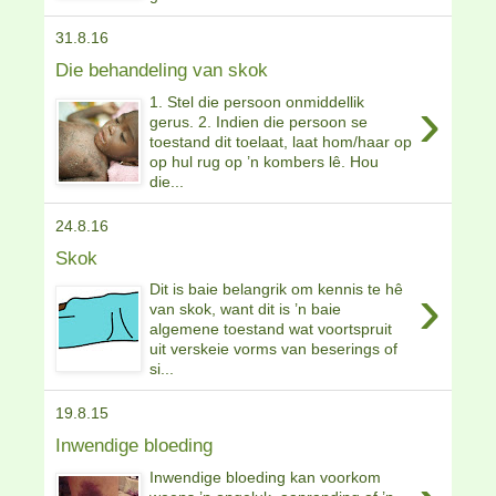
31.8.16
Die behandeling van skok
›
1. Stel die persoon onmiddellik
gerus. 2. Indien die persoon se
toestand dit toelaat, laat hom/haar op
op hul rug op ’n kombers lê. Hou
die...
24.8.16
Skok
›
Dit is baie belangrik om kennis te hê
van skok, want dit is ’n baie
algemene toestand wat voortspruit
uit verskeie vorms van beserings of
si...
19.8.15
Inwendige bloeding
Inwendige bloeding kan voorkom