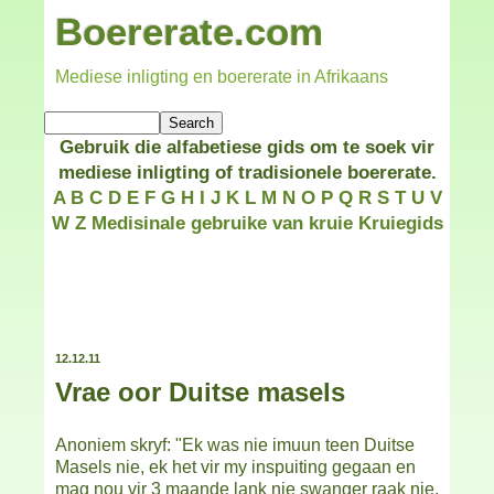
Boererate.com
Mediese inligting en boererate in Afrikaans
Gebruik die alfabetiese gids om te soek vir
mediese inligting of tradisionele boererate.
A
B
C
D
E
F
G
H
I
J
K
L
M
N
O
P
Q
R
S
T
U
V
W
Z
Medisinale gebruike van kruie
Kruiegids
12.12.11
Vrae oor Duitse masels
Anoniem skryf: "Ek was nie imuun teen Duitse
Masels nie, ek het vir my inspuiting gegaan en
mag nou vir 3 maande lank nie swanger raak nie,