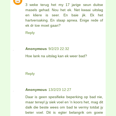
3 weke terug het my 17 jarige seun duitse
masels gehad. Nou het ek. Net kwaai uitslag
en kliere is seer. En baie jik. Ek het
hartversaking. En slaap apnea. Enige rede of
ek dr toe moet gaan?
Reply
Anonymous
9/2/23 22:32
Hoe lank na uitslag kan ek weer bad?
Reply
Anonymous
13/2/23 12:27
Daar is geen spesifieke beperking op bad nie,
maar terwyl jy siek voel en 'n koors het, mag dit
dalk die beste wees om bad te vermy totdat jy
beter voel. Dit is egter belangrik om goeie