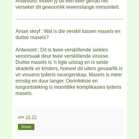
Antwoord: Indien jy dit een keer gehad het
verseker dit gewoonlik lewenslange immuniteit.
Amari skryf : Wat is die verskil tussen masels en
duitse masels?
Antwoord : Dit is twee verskillende siektes
veroorsaak deur twee verskillende virusse.
Duitse masels is 'n ligte uitslag en is selde
skadelik vir kinders, hoewel dit uiters gevaarlik is
vir vrouens tydens swangerskap. Masels is meer
ernstig en duur langer. Oorinfeksie en
longontsteking is moontlike komplikasies tydens
masels.
om
16:15
Share