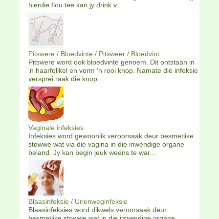
hierdie flou tee kan jy drink v...
Pitswere / Bloedvinte / Pitsweer / Bloedvint
Pitswere word ook bloedvinte genoem. Dit ontstaan in
'n haarfolikel en vorm 'n rooi knop. Namate die infeksie
versprei raak die knop...
Vaginale infeksies
Infeksies word gewoonlik veroorsaak deur besmetlike
stowwe wat via die vagina in die inwendige organe
beland. Jy kan begin jeuk weens te war...
Blaasinfeksie / Urienweginfeksie
Blaasinfeksies word dikwels veroorsaak deur
besmetlike stowwe wat in die inwendige organe