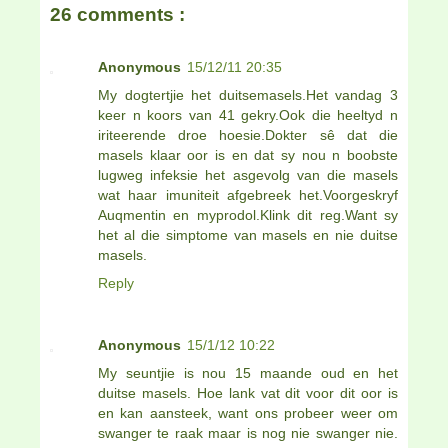
26 comments :
Anonymous
15/12/11 20:35
My dogtertjie het duitsemasels.Het vandag 3
keer n koors van 41 gekry.Ook die heeltyd n
iriteerende droe hoesie.Dokter sê dat die
masels klaar oor is en dat sy nou n boobste
lugweg infeksie het asgevolg van die masels
wat haar imuniteit afgebreek het.Voorgeskryf
Auqmentin en myprodol.Klink dit reg.Want sy
het al die simptome van masels en nie duitse
masels.
Reply
Anonymous
15/1/12 10:22
My seuntjie is nou 15 maande oud en het
duitse masels. Hoe lank vat dit voor dit oor is
en kan aansteek, want ons probeer weer om
swanger te raak maar is nog nie swanger nie.