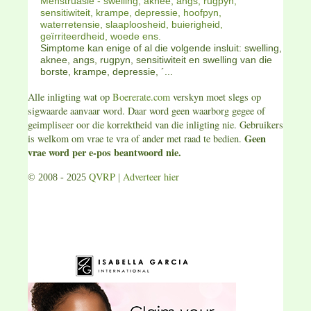
Menstruasie - swelling, aknee, angs, rugpyn,
sensitiwiteit, krampe, depressie, hoofpyn,
waterretensie, slaaploosheid, buierigheid,
geïrriteerdheid, woede ens.
Simptome kan enige of al die volgende insluit: swelling,
aknee, angs, rugpyn, sensitiwiteit en swelling van die
borste, krampe, depressie, ´...
Alle inligting wat op
Boererate.com
verskyn moet slegs op
sigwaarde aanvaar word. Daar word geen waarborg gegee of
geimpliseer oor die korrektheid van die inligting nie. Gebruikers
Geen
is welkom om vrae te vra of ander met raad te bedien.
vrae word per e-pos beantwoord nie.
QVRP
Adverteer hier
© 2008 - 2025
|