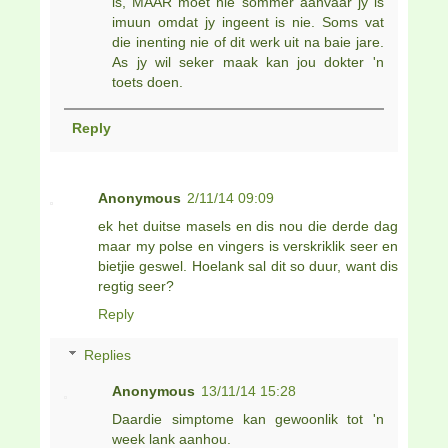
is, MAAR moet nie sommer aanvaar jy is
imuun omdat jy ingeent is nie. Soms vat
die inenting nie of dit werk uit na baie jare.
As jy wil seker maak kan jou dokter 'n
toets doen.
Reply
Anonymous
2/11/14 09:09
ek het duitse masels en dis nou die derde dag
maar my polse en vingers is verskriklik seer en
bietjie geswel. Hoelank sal dit so duur, want dis
regtig seer?
Reply
Replies
Anonymous
13/11/14 15:28
Daardie simptome kan gewoonlik tot 'n
week lank aanhou.