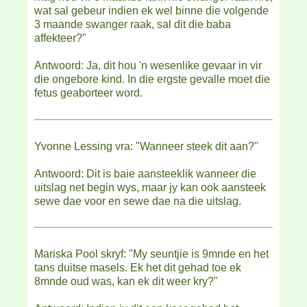
wat sal gebeur indien ek wel binne die volgende
3 maande swanger raak, sal dit die baba
affekteer?"
Antwoord: Ja, dit hou 'n wesenlike gevaar in vir
die ongebore kind. In die ergste gevalle moet die
fetus geaborteer word.
Yvonne Lessing vra: "Wanneer steek dit aan?"
Antwoord: Dit is baie aansteeklik wanneer die
uitslag net begin wys, maar jy kan ook aansteek
sewe dae voor en sewe dae na die uitslag.
Mariska Pool skryf: "My seuntjie is 9mnde en het
tans duitse masels. Ek het dit gehad toe ek
8mnde oud was, kan ek dit weer kry?"