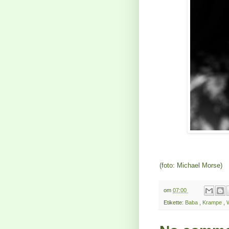
(foto: Michael Morse)
om
07:00
Etikette:
Baba
,
Krampe
,