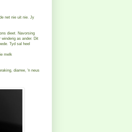
e net nie uit nie. Jy
 ons dieet. Navorsing
winderig as ander. Dit
hede. Tyd sal heel
ie melk
raking, diarree, 'n neus