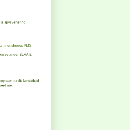
te spysvertering.
ste, menstrueer, PMS,
 se ander BLAAIE
pliseer oor die korrektheid
ord nie.