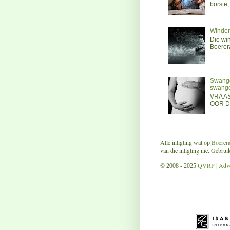
borste,
Winder
Die wi
Boerer
Swanger
swange
VRA A
OOR DI
Alle inligting wat op
Boerer
van die inligting nie. Gebru
QVRP
Adve
© 2008 - 2025
|