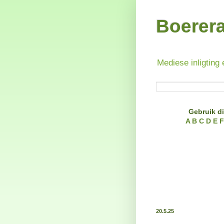
Boerer
Mediese inligting 
Gebruik di
A
B
C
D
E
F
20.5.25