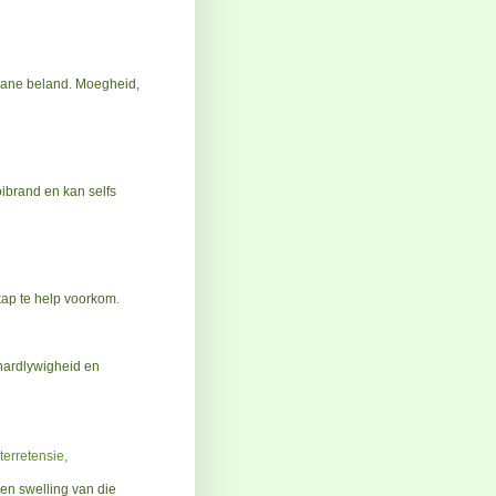
gane beland. Moegheid,
oibrand en kan selfs
ap te help voorkom.
hardlywigheid en
terretensie,
 en swelling van die