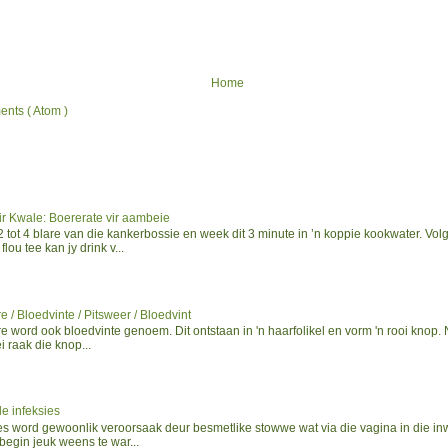
Home
nts ( Atom )
ir Kwale: Boererate vir aambeie
tot 4 blare van die kankerbossie en week dit 3 minute in ’n koppie kookwater. Volg
flou tee kan jy drink v...
e / Bloedvinte / Pitsweer / Bloedvint
e word ook bloedvinte genoem. Dit ontstaan in 'n haarfolikel en vorm 'n rooi knop.
i raak die knop...
e infeksies
ies word gewoonlik veroorsaak deur besmetlike stowwe wat via die vagina in die i
begin jeuk weens te war...