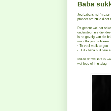
Baba sukk
Jou baba is net 'n paar
probeer om hulle dieet
Dit gebeur wel dat seke
ondersteun nie die ide
is as gevolg van die b
moontlik jou probleem 
• Te veel melk te gou -
• Huil - baba huil baie 
Indien dit wel iets is 
wat loop of 'n uitslag.