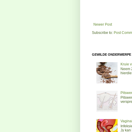
Newer Post
Subscribe to:
Post Comme
GEWILDE ONDERWERPE
Kruie v
Neem 2 
hierdie 
Pitswer
Pitswer
verspre
Vaginal
Infeks
Jy kan 