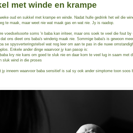
el met winde en krampe
 weke oud en sukkel met krampe en winde. Nadat hulle gedrink het wil die wind
 reg te maak, maar weet nie wat maak gas en wat nie. Jy is raadop.
re voedselsoorte soms 'n baba kan irriteer, maar ons soek te veel die fout by
e dat ons dieet ons baba's winderig maak nie. Sommige baba's is gewoon meer 
aba se spysverteringstelsel wat nog leer om aan te pas in die nuwe omstandig
oplos. Enkele ander dinge waarvoor jy kan pasop is:
 baba kry nie kans om goed te sluk nie en daar kom te veel lug in saam met d
en sluk wind in die proses
wat jy inneem waarvoor baba sensitief is sal sy ook ander simptome toon soos b