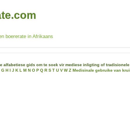
ate.com
en boererate in Afrikaans
e alfabetiese gids om te soek vir mediese inligting of tradisionele
G
H
I
J
K
L
M
N
O
P
Q
R
S
T
U
V
W
Z
Medisinale gebruike van krui