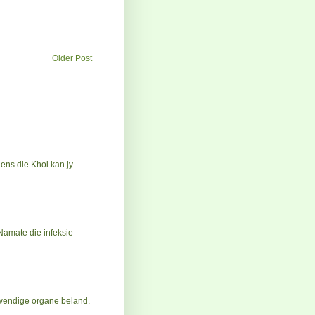
Older Post
ens die Khoi kan jy
 Namate die infeksie
nwendige organe beland.