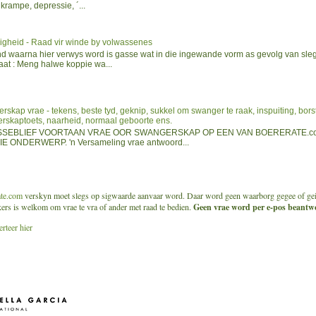
 krampe, depressie, ´...
igheid - Raad vir winde by volwassenes
nd waarna hier verwys word is gasse wat in die ingewande vorm as gevolg van sleg
aat : Meng halwe koppie wa...
skap vrae - tekens, beste tyd, geknip, sukkel om swanger te raak, inspuiting, bor
rskaptoets, naarheid, normaal geboorte ens.
SSEBLIEF VOORTAAN VRAE OOR SWANGERSKAP OP EEN VAN BOERERATE.com
E ONDERWERP. 'n Versameling vrae antwoord...
ate.com
verskyn moet slegs op sigwaarde aanvaar word. Daar word geen waarborg gegee of geim
ikers is welkom om vrae te vra of ander met raad te bedien.
Geen vrae word per e-pos beantwo
rteer hier