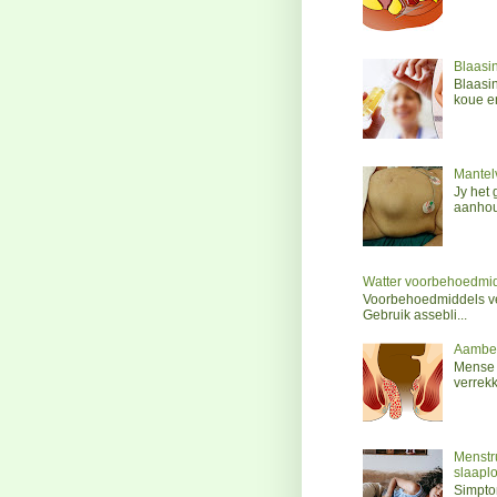
Blaasin
Blaasi
koue e
Mantelv
Jy het 
aanhoud
Watter voorbehoedmi
Voorbehoedmiddels ver
Gebruik assebli...
Aambe
Mense 
verrekk
Menstru
slaaplo
Simptom