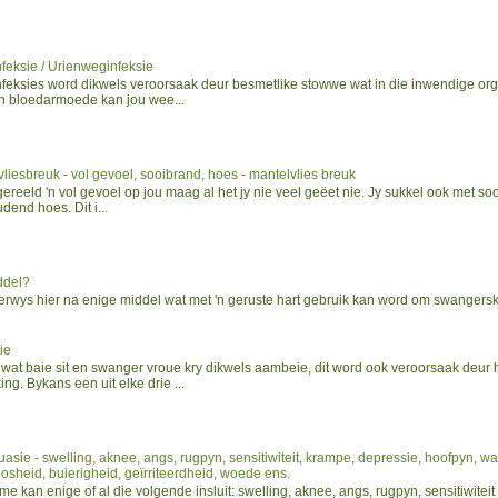
feksie / Urienweginfeksie
nfeksies word dikwels veroorsaak deur besmetlike stowwe wat in die inwendige or
n bloedarmoede kan jou wee...
liesbreuk - vol gevoel, sooibrand, hoes - mantelvlies breuk
gereeld 'n vol gevoel op jou maag al het jy nie veel geëet nie. Jy sukkel ook met so
end hoes. Dit i...
ddel?
wys hier na enige middel wat met 'n geruste hart gebruik kan word om swangersk
ie
wat baie sit en swanger vroue kry dikwels aambeie, dit word ook veroorsaak deur 
ing. Bykans een uit elke drie ...
asie - swelling, aknee, angs, rugpyn, sensitiwiteit, krampe, depressie, hoofpyn, wa
osheid, buierigheid, geïrriteerdheid, woede ens.
e kan enige of al die volgende insluit: swelling, aknee, angs, rugpyn, sensitiwiteit