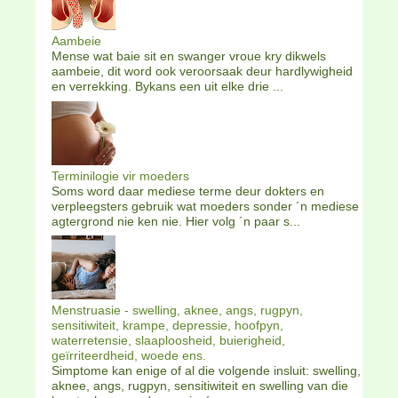
Aambeie
Mense wat baie sit en swanger vroue kry dikwels
aambeie, dit word ook veroorsaak deur hardlywigheid
en verrekking. Bykans een uit elke drie ...
Terminilogie vir moeders
Soms word daar mediese terme deur dokters en
verpleegsters gebruik wat moeders sonder ´n mediese
agtergrond nie ken nie. Hier volg ´n paar s...
Menstruasie - swelling, aknee, angs, rugpyn,
sensitiwiteit, krampe, depressie, hoofpyn,
waterretensie, slaaploosheid, buierigheid,
geïrriteerdheid, woede ens.
Simptome kan enige of al die volgende insluit: swelling,
aknee, angs, rugpyn, sensitiwiteit en swelling van die