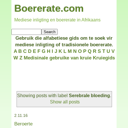
Boererate.com
Mediese inligting en boererate in Afrikaans
Gebruik die alfabetiese gids om te soek vir
mediese inligting of tradisionele boererate.
A
B
C
D
E
F
G
H
I
J
K
L
M
N
O
P
Q
R
S
T
U
V
W
Z
Medisinale gebruike van kruie
Kruiegids
Showing posts with label
Serebrale bloeding
.
Show all posts
2.11.16
Beroerte