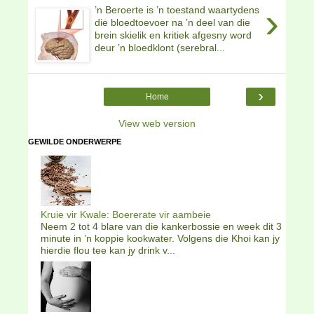
›
’n Beroerte is ’n toestand waartydens
die bloedtoevoer na ’n deel van die
brein skielik en kritiek afgesny word
deur ’n bloedklont (serebral...
›
Home
View web version
GEWILDE ONDERWERPE
Kruie vir Kwale: Boererate vir aambeie
Neem 2 tot 4 blare van die kankerbossie en week dit 3
minute in ’n koppie kookwater. Volgens die Khoi kan jy
hierdie flou tee kan jy drink v...