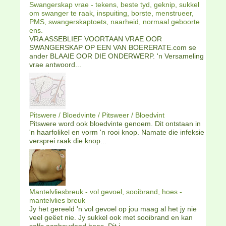
Swangerskap vrae - tekens, beste tyd, geknip, sukkel
om swanger te raak, inspuiting, borste, menstrueer,
PMS, swangerskaptoets, naarheid, normaal geboorte
ens.
VRA ASSEBLIEF VOORTAAN VRAE OOR
SWANGERSKAP OP EEN VAN BOERERATE.com se
ander BLAAIE OOR DIE ONDERWERP. 'n Versameling
vrae antwoord...
Pitswere / Bloedvinte / Pitsweer / Bloedvint
Pitswere word ook bloedvinte genoem. Dit ontstaan in
'n haarfolikel en vorm 'n rooi knop. Namate die infeksie
versprei raak die knop...
Mantelvliesbreuk - vol gevoel, sooibrand, hoes -
mantelvlies breuk
Jy het gereeld 'n vol gevoel op jou maag al het jy nie
veel geëet nie. Jy sukkel ook met sooibrand en kan
selfs aanhoudend hoes. Dit i...