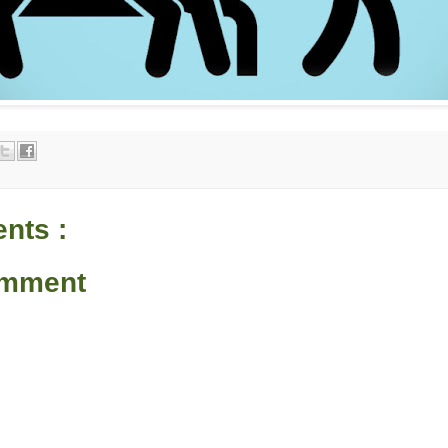
nts :
omment