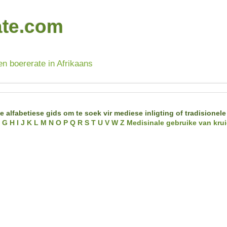
ate.com
en boererate in Afrikaans
e alfabetiese gids om te soek vir mediese inligting of tradisionele
G
H
I
J
K
L
M
N
O
P
Q
R
S
T
U
V
W
Z
Medisinale gebruike van krui