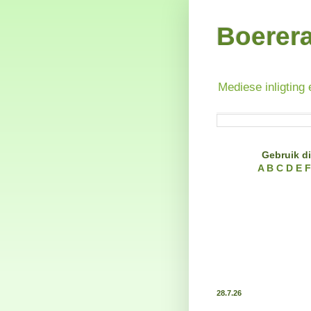
Boerer
Mediese inligting 
Gebruik di
A
B
C
D
E
F
28.7.26