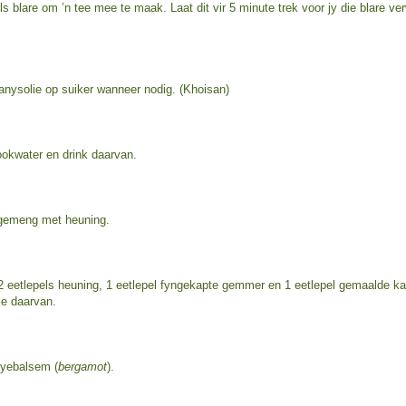
s blare om ’n tee mee te maak. Laat dit vir 5 minute trek voor jy die blare ver
anysolie op suiker wanneer nodig. (Khoisan)
kookwater en drink daarvan.
 gemeng met heuning.
 2 eetlepels heuning, 1 eetlepel fyngekapte gemmer en 1 eetlepel gemaalde ka
jie daarvan.
byebalsem (
bergamot
).