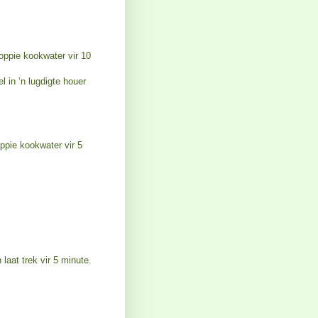
koppie kookwater vir 10
 in ’n lugdigte houer
ppie kookwater vir 5
laat trek vir 5 minute.