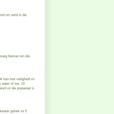
fend om wind in die
enoeg hiervan om die
it kan met veiligheid vir
 water of tee. 10
word vir die preparaat is
kwater getrek vir 5