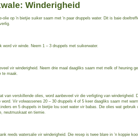
 kwale: Winderigheid
-olie op 'n bietjie suiker saam met 'n paar druppels water. Dit is baie doeltref
erlig.
k word vir winde. Neem 1 – 3 druppels met suikerwater.
veel vir winderigheid. Neem drie maal daagliks saam met melk of heuning g
e te maak.
t van verskillende olies, word aanbeveel vir die verligting van winderigheid. D
 word. Vir volwassenes 20 – 30 druppels 4 of 5 keer daagliks saam met warm
inders en 5 druppels in bietjie lou soet water vir babas. Die olies wat gebruik 
jie, neutmuskaat en tiemie.
ank reeds watersalie vir winderigheid. Die resep is twee blare in ’n koppie koo