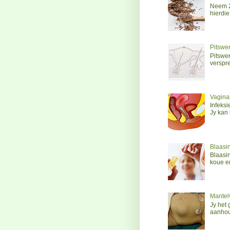
Neem 2 
hierdie 
Pitswer
Pitswer
verspre
Vaginal
Infeks
Jy kan 
Blaasin
Blaasi
koue e
Mantelv
Jy het 
aanhoud