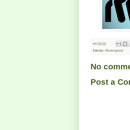
om
06:00
Etikette:
Winderigheid
No comme
Post a C