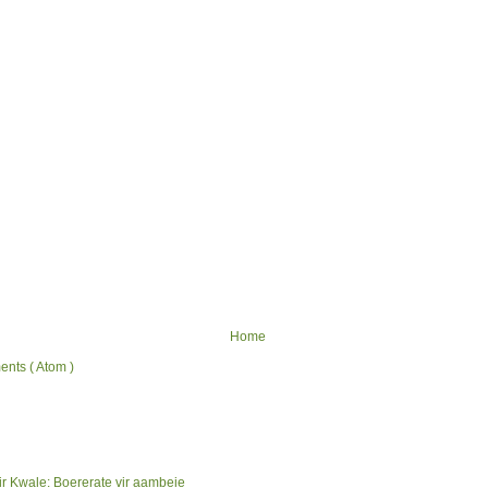
Home
nts ( Atom )
ir Kwale: Boererate vir aambeie