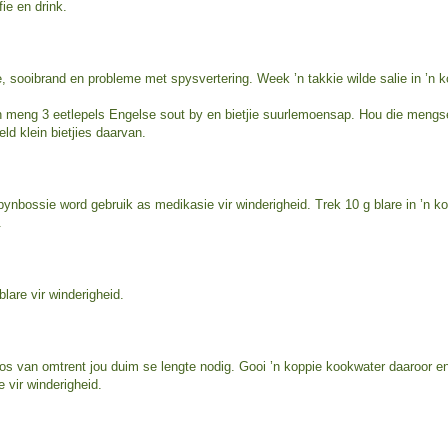
fie en drink.
ee, sooibrand en probleme met spysvertering. Week ’n takkie wilde salie in ’n 
 en meng 3 eetlepels Engelse sout by en bietjie suurlemoensap. Hou die mengsel
ld klein bietjies daarvan.
ynbossie word gebruik as medikasie vir winderigheid. Trek 10 g blare in ’n ko
.
lare vir winderigheid.
os van omtrent jou duim se lengte nodig. Gooi ’n koppie kookwater daaroor en 
e vir winderigheid.