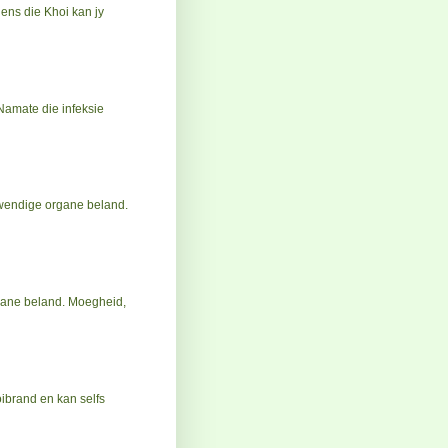
ens die Khoi kan jy
 Namate die infeksie
nwendige organe beland.
gane beland. Moegheid,
oibrand en kan selfs