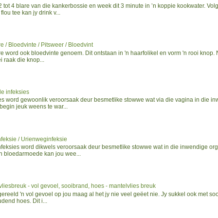
tot 4 blare van die kankerbossie en week dit 3 minute in ’n koppie kookwater. Volg
flou tee kan jy drink v...
e / Bloedvinte / Pitsweer / Bloedvint
e word ook bloedvinte genoem. Dit ontstaan in 'n haarfolikel en vorm 'n rooi knop.
i raak die knop...
e infeksies
ies word gewoonlik veroorsaak deur besmetlike stowwe wat via die vagina in die i
begin jeuk weens te war...
feksie / Urienweginfeksie
nfeksies word dikwels veroorsaak deur besmetlike stowwe wat in die inwendige or
n bloedarmoede kan jou wee...
liesbreuk - vol gevoel, sooibrand, hoes - mantelvlies breuk
gereeld 'n vol gevoel op jou maag al het jy nie veel geëet nie. Jy sukkel ook met so
end hoes. Dit i...