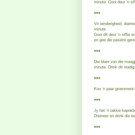
minute. Gooi deur ’n sif
♦♦♦
Vir winderigheid, diarr
minute.
Gooi dit deur ’n siffie
en gee die pasiënt geree
♦♦♦
Die blare van die maagp
minute. Drink dit stadig
♦♦♦
Kou ’n paar groenment-b
♦♦♦
Jy het ’n takkie kapokb
Dreineer en drink die te
♦♦♦