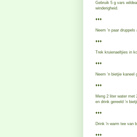
Gebruik 5 g vars wildeal
winderigheid.
♦♦♦
Neem ’n paar druppels 
♦♦♦
Trek kruienaeltjies in 
♦♦♦
Neem ’n bietjie kaneel
♦♦♦
Meng 2 liter water met
en drink gereeld ’n biet
♦♦♦
Drink 'n warm tee van 
♦♦♦