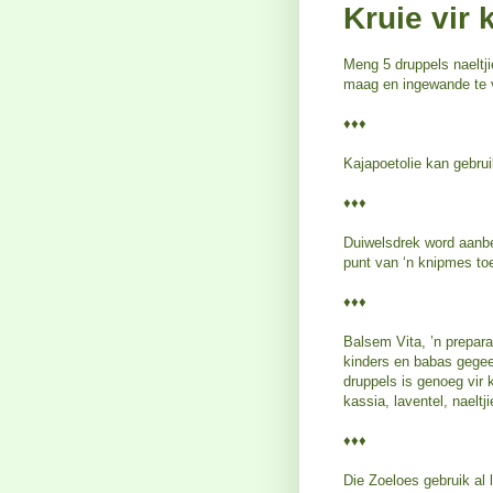
Kruie vir
Meng 5 druppels naeltjie
maag en ingewande te v
♦♦♦
Kajapoetolie kan gebrui
♦♦♦
Duiwelsdrek word aanbe
punt van ‘n knipmes to
♦♦♦
Balsem Vita, ’n preparaa
kinders en babas gegee
druppels is genoeg vir k
kassia, laventel, naelt
♦♦♦
Die Zoeloes gebruik al l