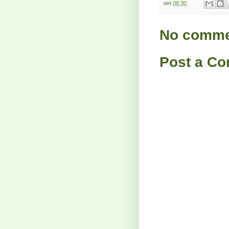
om
08:30
No comme
Post a C