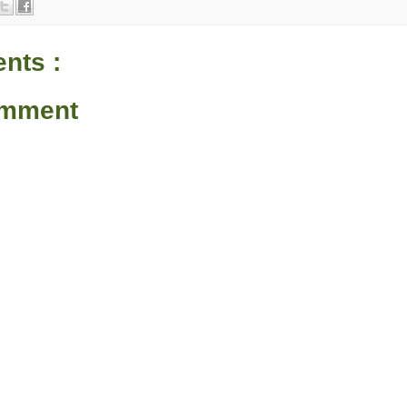
nts :
omment