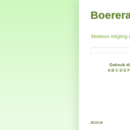
Boerer
Mediese inligting 
Gebruik di
A
B
C
D
E
F
28.10.16