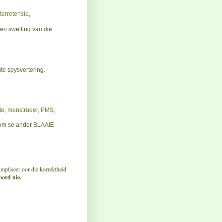
terretensie,
 en swelling van die
te spysvertering.
ste, menstrueer, PMS,
 se ander BLAAIE
pliseer oor die korrektheid
ord nie.