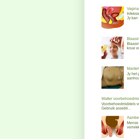
Vaginal
Infeks
Jy kan 
Blaasin
Blaasi
koue e
Mantelv
Jy het 
aanhoud
Watter voorbehoedmi
Voorbehoedmiddels ver
Gebruik assebli...
Aambe
Mense 
verrekk