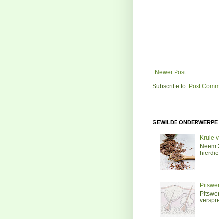
Newer Post
Subscribe to:
Post Comme
GEWILDE ONDERWERPE
Kruie v
Neem 2 
hierdie 
Pitswer
Pitswer
verspre