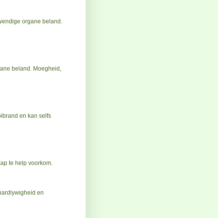
nwendige organe beland.
gane beland. Moegheid,
oibrand en kan selfs
ap te help voorkom.
hardlywigheid en