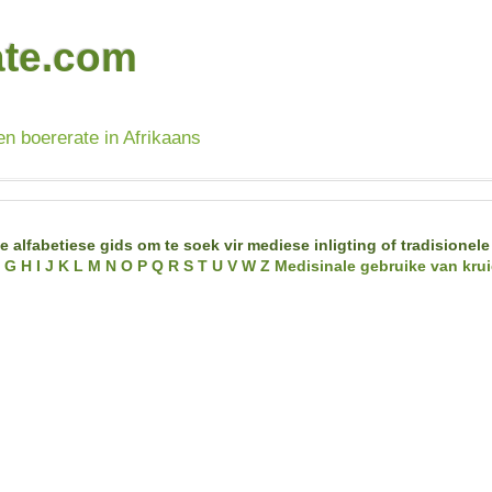
ate.com
en boererate in Afrikaans
e alfabetiese gids om te soek vir mediese inligting of tradisionele
G
H
I
J
K
L
M
N
O
P
Q
R
S
T
U
V
W
Z
Medisinale gebruike van krui