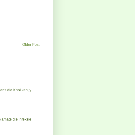
Older Post
ens die Khoi kan jy
 Namate die infeksie