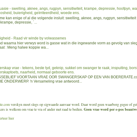
asie - swelling, aknee, angs, rugpyn, sensitiwiteit, krampe, depressie, hoofpyn, wa
osheid, buierigheid, geïrriteerdheid, woede ens.
e kan enige of al die volgende insluit: swelling, aknee, angs, rugpyn, sensitiwiteit
 krampe, depressie, ´...
igheid - Raad vir winde by volwassenes
nd waarna hier verwys word is gasse wat in die ingewande vorm as gevolg van sleg
aat : Meng halwe koppie wa...
skap vrae - tekens, beste tyd, geknip, sukkel om swanger te raak, inspuiting, bor
rskaptoets, naarheid, normaal geboorte ens.
SSEBLIEF VOORTAAN VRAE OOR SWANGERSKAP OP EEN VAN BOERERATE.com
E ONDERWERP. 'n Versameling vrae antwoord...
ate.com
verskyn moet slegs op sigwaarde aanvaar word. Daar word geen waarborg gegee of geim
ikers is welkom om vrae te vra of ander met raad te bedien.
Geen vrae word per e-pos beantwo
rteer hier