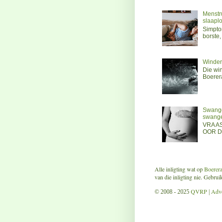
Menstru
slaaplo
Simptom
borste,
Winder
Die wi
Boerer
Swanger
swange
VRA A
OOR DI
Alle inligting wat op
Boerer
van die inligting nie. Gebru
QVRP
Adve
© 2008 - 2025
|