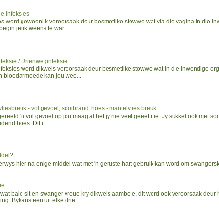
e infeksies
ies word gewoonlik veroorsaak deur besmetlike stowwe wat via die vagina in die i
begin jeuk weens te war...
feksie / Urienweginfeksie
nfeksies word dikwels veroorsaak deur besmetlike stowwe wat in die inwendige or
n bloedarmoede kan jou wee...
liesbreuk - vol gevoel, sooibrand, hoes - mantelvlies breuk
gereeld 'n vol gevoel op jou maag al het jy nie veel geëet nie. Jy sukkel ook met so
end hoes. Dit i...
ddel?
wys hier na enige middel wat met 'n geruste hart gebruik kan word om swangersk
ie
wat baie sit en swanger vroue kry dikwels aambeie, dit word ook veroorsaak deur 
ing. Bykans een uit elke drie ...