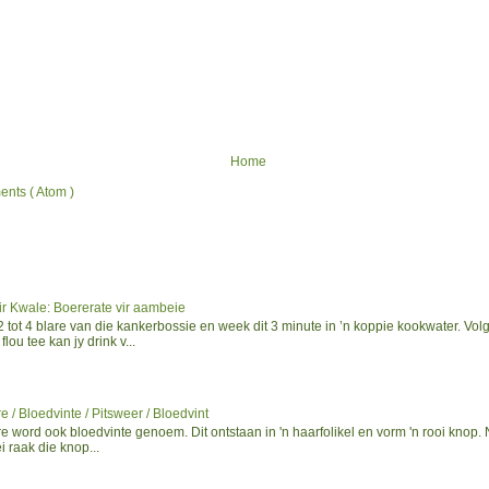
Home
nts ( Atom )
ir Kwale: Boererate vir aambeie
tot 4 blare van die kankerbossie en week dit 3 minute in ’n koppie kookwater. Volg
flou tee kan jy drink v...
e / Bloedvinte / Pitsweer / Bloedvint
e word ook bloedvinte genoem. Dit ontstaan in 'n haarfolikel en vorm 'n rooi knop.
i raak die knop...