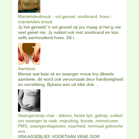
Mantelvliesbreuk - vol gevoel, sooibrand, hoes -
mantelvlies breuk
Jy het gereeld 'n vol gevoel op jou maag al het jy nie
veel geëet nie. Jy sukkel ook met sooibrand en kan
selfs aanhoudend hoes. Dit i...
Aambeie
Mense wat baie sit en swanger vroue kry dikwels
aambeie, dit word ook veroorsaak deur hardlywigheid
en verrekking. Bykans een uit elke drie ...
Swangerskap vrae - tekens, beste tyd, geknip, sukkel
om swanger te raak, inspuiting, borste, menstrueer,
PMS, swangerskaptoets, naarheid, normaal geboorte
ens.
VRA ASSEBLIEF VOORTAAN VRAE OOR