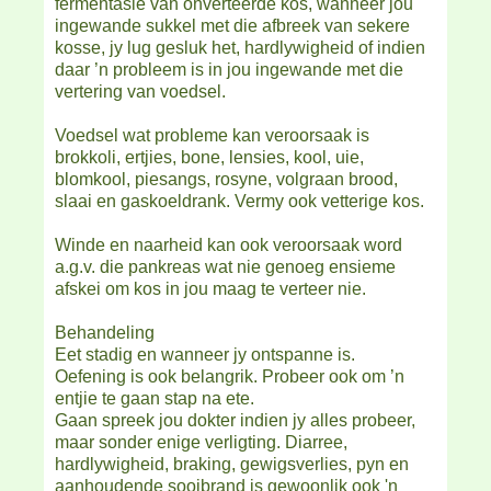
fermentasie van onverteerde kos, wanneer jou
ingewande sukkel met die afbreek van sekere
kosse, jy lug gesluk het, hardlywigheid of indien
daar ’n probleem is in jou ingewande met die
vertering van voedsel.
Voedsel wat probleme kan veroorsaak is
brokkoli, ertjies, bone, lensies, kool, uie,
blomkool, piesangs, rosyne, volgraan brood,
slaai en gaskoeldrank. Vermy ook vetterige kos.
Winde en naarheid kan ook veroorsaak word
a.g.v. die pankreas wat nie genoeg ensieme
afskei om kos in jou maag te verteer nie.
Behandeling
Eet stadig en wanneer jy ontspanne is.
Oefening is ook belangrik. Probeer ook om ’n
entjie te gaan stap na ete.
Gaan spreek jou dokter indien jy alles probeer,
maar sonder enige verligting. Diarree,
hardlywigheid, braking, gewigsverlies, pyn en
aanhoudende sooibrand is gewoonlik ook 'n