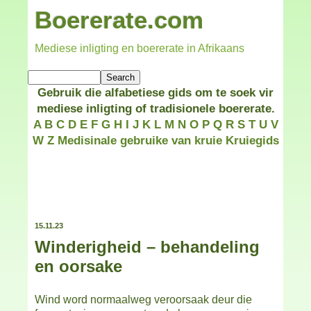
Boererate.com
Mediese inligting en boererate in Afrikaans
Gebruik die alfabetiese gids om te soek vir
mediese inligting of tradisionele boererate.
A
B
C
D
E
F
G
H
I
J
K
L
M
N
O
P
Q
R
S
T
U
V
W
Z
Medisinale gebruike van kruie
Kruiegids
15.11.23
Winderigheid – behandeling
en oorsake
Wind word normaalweg veroorsaak deur die