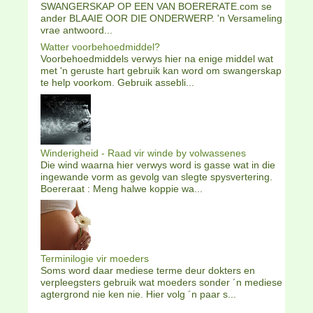
SWANGERSKAP OP EEN VAN BOERERATE.com se
ander BLAAIE OOR DIE ONDERWERP. 'n Versameling
vrae antwoord...
Watter voorbehoedmiddel?
Voorbehoedmiddels verwys hier na enige middel wat
met 'n geruste hart gebruik kan word om swangerskap
te help voorkom. Gebruik assebli...
Winderigheid - Raad vir winde by volwassenes
Die wind waarna hier verwys word is gasse wat in die
ingewande vorm as gevolg van slegte spysvertering.
Boereraat : Meng halwe koppie wa...
Terminilogie vir moeders
Soms word daar mediese terme deur dokters en
verpleegsters gebruik wat moeders sonder ´n mediese
agtergrond nie ken nie. Hier volg ´n paar s...