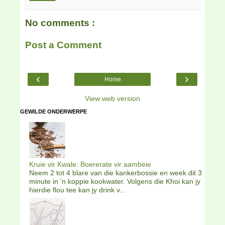
No comments :
Post a Comment
‹
›
Home
View web version
GEWILDE ONDERWERPE
Kruie vir Kwale: Boererate vir aambeie
Neem 2 tot 4 blare van die kankerbossie en week dit 3
minute in ’n koppie kookwater. Volgens die Khoi kan jy
hierdie flou tee kan jy drink v...